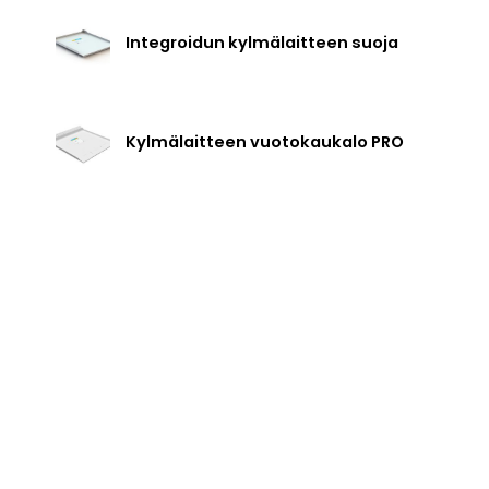
Integroidun kylmälaitteen suoja
Kylmälaitteen vuotokaukalo PRO
tteet
Liesituulettimien
takuuhuoltotilaukse
velut