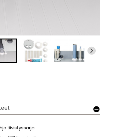
tteet
hje tiivistyssarja