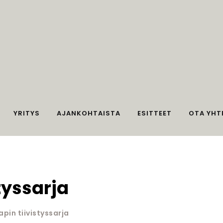
YRITYS
AJANKOHTAISTA
ESITTEET
OTA YHT
tyssarja
apin tiivistyssarja