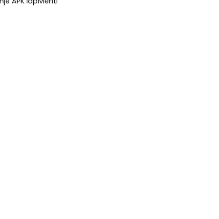
hje APK läpivienti