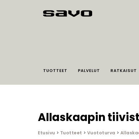
TUOTTEET
PALVELUT
RATKAISUT
Allaskaapin tiivis
Etusivu
>
Tuotteet
>
Vuototurva
>
Allaska