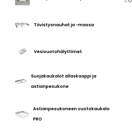
O
Tiivistysnauhat ja -massa
Vesivuotohälyttimet
Suojakaukalot allaskaappi ja
astianpesukone
Astianpesukoneen vuotokaukalo
PRO