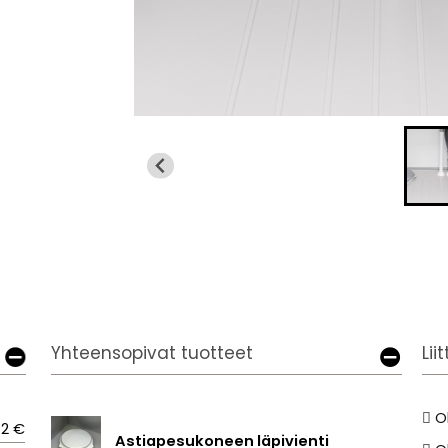
Yhteensopivat tuotteet
Lii
O
42 €
Astiapesukoneen läpivienti