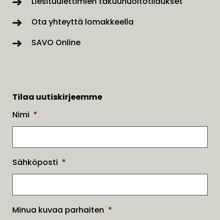
Liesituulettimien takuuhuoltotilaukset
Ota yhteyttä lomakkeella
SAVO Online
Tilaa uutiskirjeemme
Nimi
*
Sähköposti
*
Minua kuvaa parhaiten
*