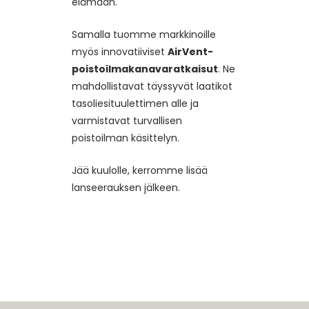
elämään.
Samalla tuomme markkinoille
myös innovatiiviset
AirVent-
poistoilmakanavaratkaisut
. Ne
mahdollistavat täyssyvät laatikot
tasoliesituulettimen alle ja
varmistavat turvallisen
poistoilman käsittelyn.
Jää kuulolle, kerromme lisää
lanseerauksen jälkeen.