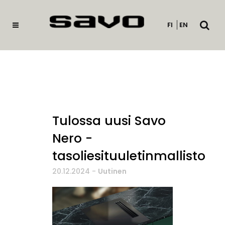
Avaa
FI
EN
haku
Tulossa uusi Savo
Nero -
tasoliesituuletinmallisto
20.12.2024
-
Uutinen