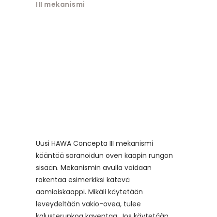
III mekanismi
Uusi HAWA Concepta III mekanismi
kääntää saranoidun oven kaapin rungon
sisään. Mekanismin avulla voidaan
rakentaa esimerkiksi kätevä
aamiaiskaappi. Mikäli käytetään
leveydeltään vakio-ovea, tulee
kalusterunkoa kaventaa. Jos käytetään