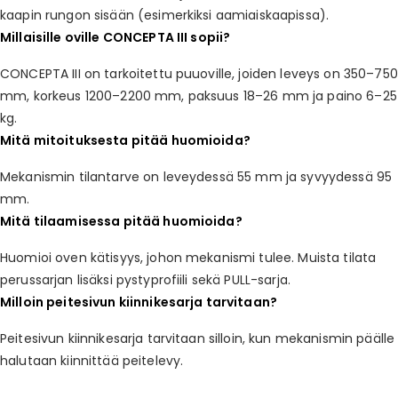
kaapin rungon sisään (esimerkiksi aamiaiskaapissa).
Millaisille oville CONCEPTA III sopii?
CONCEPTA III on tarkoitettu puuoville, joiden leveys on 350–750
mm, korkeus 1200–2200 mm, paksuus 18–26 mm ja paino 6–25
kg.
Mitä mitoituksesta pitää huomioida?
Mekanismin tilantarve on leveydessä 55 mm ja syvyydessä 95
mm.
Mitä tilaamisessa pitää huomioida?
Huomioi oven kätisyys, johon mekanismi tulee. Muista tilata
perussarjan lisäksi pystyprofiili sekä PULL-sarja.
Milloin peitesivun kiinnikesarja tarvitaan?
Peitesivun kiinnikesarja tarvitaan silloin, kun mekanismin päälle
halutaan kiinnittää peitelevy.