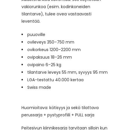
vakiorunkoa (esim. kodinkoneiden
tilantarve), tulee ovea vastaavasti
leventää.
puuoville
ovileveys 350–750 mm
ovikorkeus 1200–2200 mm
ovipaksuus 18–26 mm
ovipaino 6–25 kg
tilantarve leveys 55 mm, syvyys 95 mm
LGA-testattu 40.000 kertaa
Swiss made
Huomioitava: kätisyys ja sekä tilattava
perussarja + pystyprofiili + PULL sarja
Peitesivun kiinnikesarja tarvitaan silloin kun