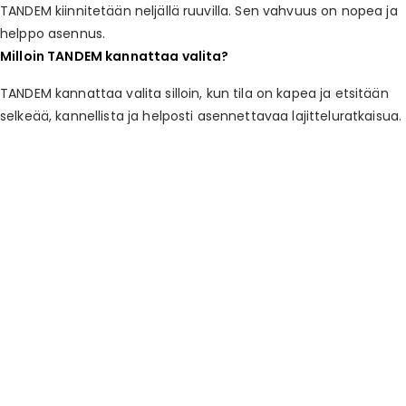
TANDEM kiinnitetään neljällä ruuvilla. Sen vahvuus on nopea ja
helppo asennus.
Milloin TANDEM kannattaa valita?
TANDEM kannattaa valita silloin, kun tila on kapea ja etsitään
selkeää, kannellista ja helposti asennettavaa lajitteluratkaisua.
Savo Design & Technic Oy
Kisällintie 3, 01730 Vantaa
0207 181 450