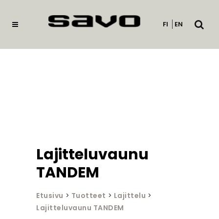
Avaa
FI
EN
haku
Lajitteluvaunu
TANDEM
Etusivu
>
Tuotteet
>
Lajittelu
>
Lajitteluvaunu TANDEM