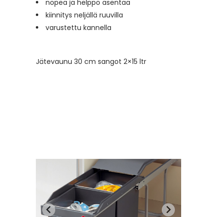
nopea ja helppo asentaa
kiinnitys neljällä ruuvilla
varustettu kannella
Jätevaunu 30 cm sangot 2×15 ltr