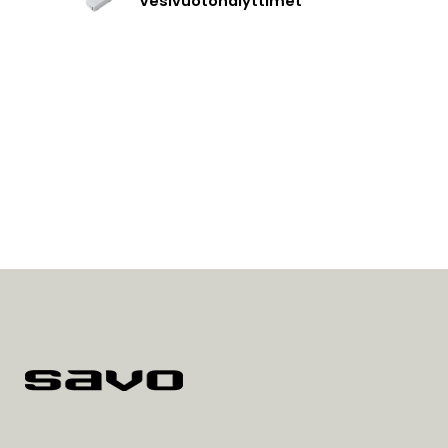
Vesivuotohälyttimet