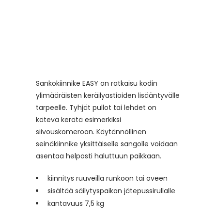
Sankokiinnike EASY on ratkaisu kodin
ylimääräisten keräilyastioiden lisääntyvälle
tarpeelle. Tyhjät pullot tai lehdet on
kätevä kerätä esimerkiksi
siivouskomeroon. Käytännöllinen
seinäkiinnike yksittäiselle sangolle voidaan
asentaa helposti haluttuun paikkaan.
kiinnitys ruuveilla runkoon tai oveen
sisältää säilytyspaikan jätepussirullalle
kantavuus 7,5 kg