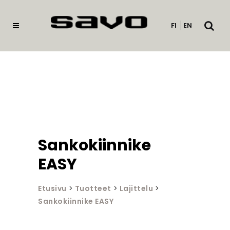
Avaa
FI
EN
haku
Sankokiinnike
EASY
Etusivu
>
Tuotteet
>
Lajittelu
>
Sankokiinnike EASY