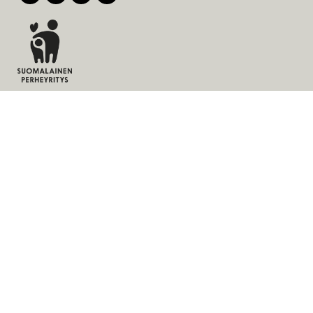
Tuotteet
Palvelut
Ratkaisut
Yritys
Laskutusosoite
Ajankohtaista
Evästeet
Tietosuojaseloste