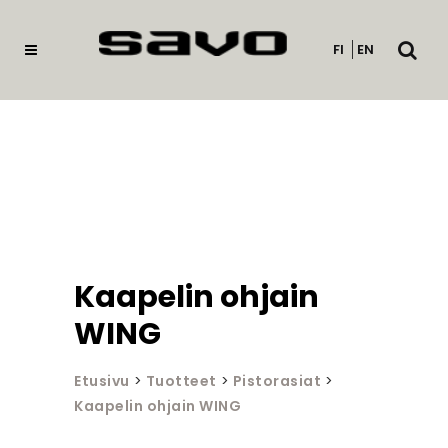
Avaa
FI
EN
haku
Kaapelin ohjain
WING
Etusivu
>
Tuotteet
>
Pistorasiat
>
Kaapelin ohjain WING