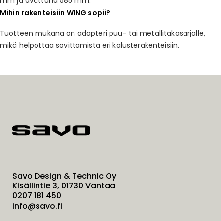
mm ja avattuna 585 mm.
Mihin rakenteisiin WING sopii?
Tuotteen mukana on adapteri puu- tai metallitakasarjalle,
mikä helpottaa sovittamista eri kalusterakenteisiin.
Savo Design & Technic Oy
Kisällintie 3, 01730 Vantaa
0207 181 450
info@savo.fi