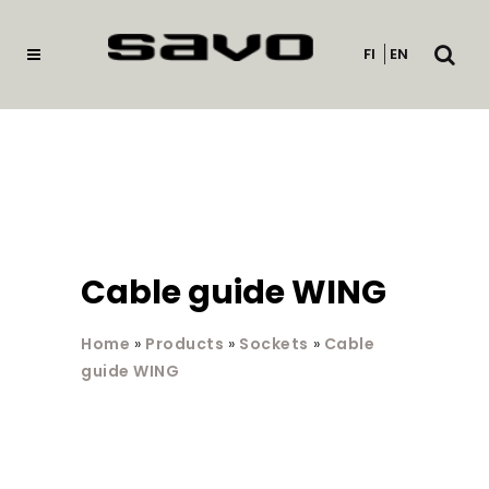
Open
FI
EN
searc
Cable guide WING
Home
»
Products
»
Sockets
»
Cable
guide WING