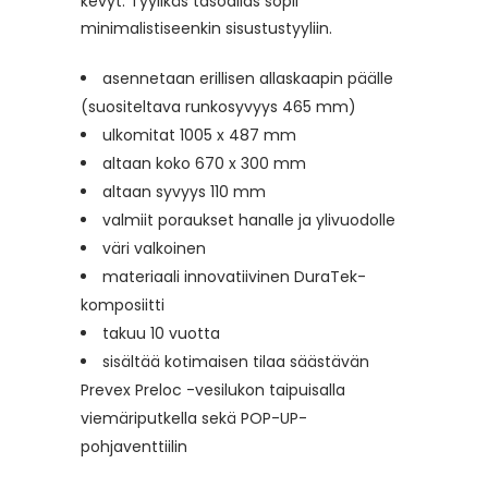
kevyt. Tyylikäs tasoallas sopii
minimalistiseenkin sisustustyyliin.
asennetaan erillisen allaskaapin päälle
(suositeltava runkosyvyys 465 mm)
ulkomitat 1005 x 487 mm
altaan koko 670 x 300 mm
altaan syvyys 110 mm
valmiit poraukset hanalle ja ylivuodolle
väri valkoinen
materiaali innovatiivinen DuraTek-
komposiitti
takuu 10 vuotta
sisältää kotimaisen tilaa säästävän
Prevex Preloc -vesilukon taipuisalla
viemäriputkella sekä POP-UP-
pohjaventtiilin