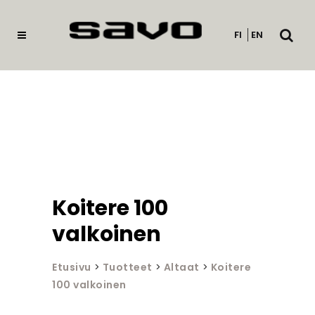
Avaa
FI
EN
haku
Koitere 100
valkoinen
Etusivu
>
Tuotteet
>
Altaat
>
Koitere
100 valkoinen