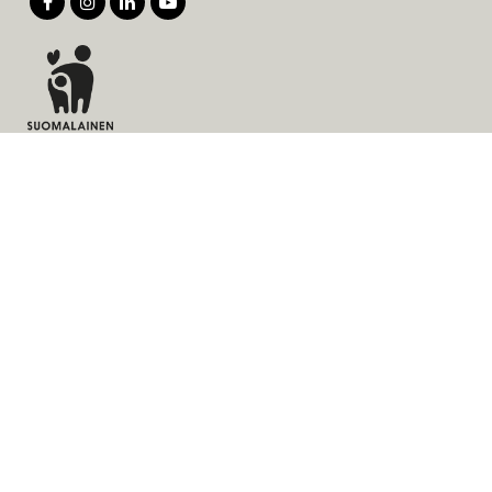
Tuotteet
Palvelut
Ratkaisut
Yritys
Laskutusosoite
Ajankohtaista
Evästeet