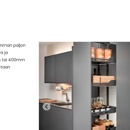
emman paljon
a ja
m tai 400mm
tetaan