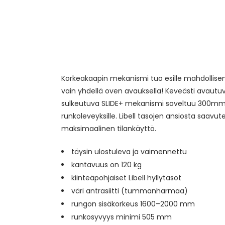
Korkeakaapin mekanismi tuo esille mahdollis
vain yhdellä oven avauksella! Keveästi avautuv
sulkeutuva SLIDE+ mekanismi soveltuu 300m
runkoleveyksille. Libell tasojen ansiosta saavu
maksimaalinen tilankäyttö.
täysin ulostuleva ja vaimennettu
kantavuus on 120 kg
kiinteäpohjaiset Libell hyllytasot
väri antrasiitti (tummanharmaa)
rungon sisäkorkeus 1600–2000 mm
runkosyvyys minimi 505 mm