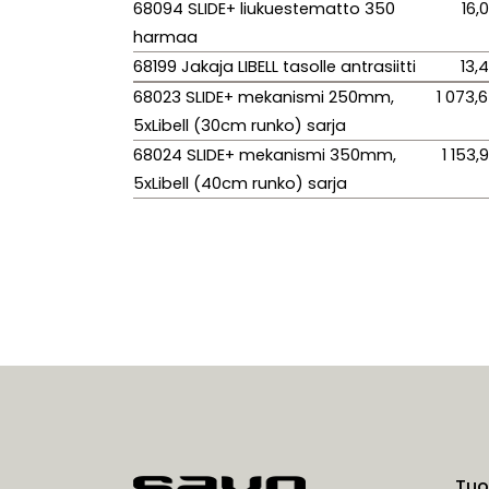
68094 SLIDE+ liukuestematto 350
16,
harmaa
68199 Jakaja LIBELL tasolle antrasiitti
13,
68023 SLIDE+ mekanismi 250mm,
1 073,
5xLibell (30cm runko) sarja
68024 SLIDE+ mekanismi 350mm,
1 153,
5xLibell (40cm runko) sarja
Tuo