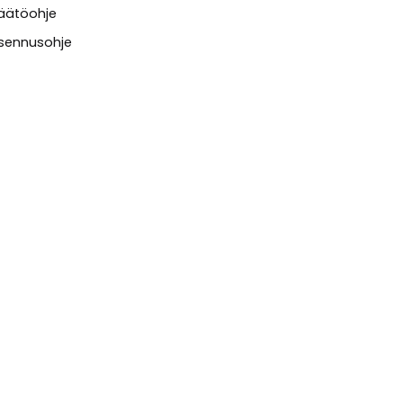
äätöohje
sennusohje