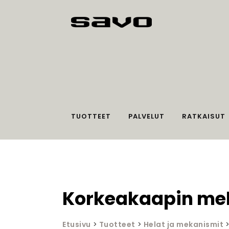
TUOTTEET
PALVELUT
RATKAISUT
Korkeakaapin mek
Etusivu
>
Tuotteet
>
Helat ja mekanismit