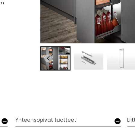
cm
Yhteensopivat tuotteet
Lii