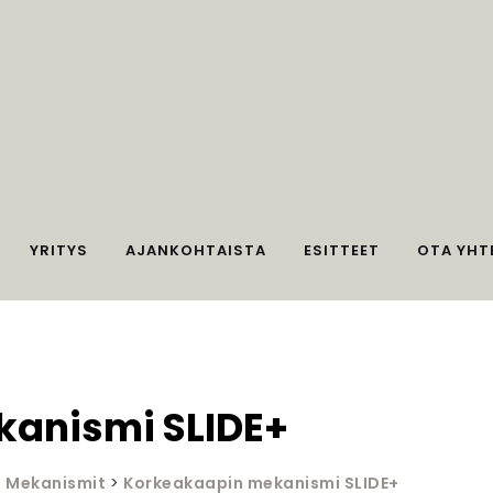
YRITYS
AJANKOHTAISTA
ESITTEET
OTA YHT
anismi SLIDE+
>
Mekanismit
>
Korkeakaapin mekanismi SLIDE+