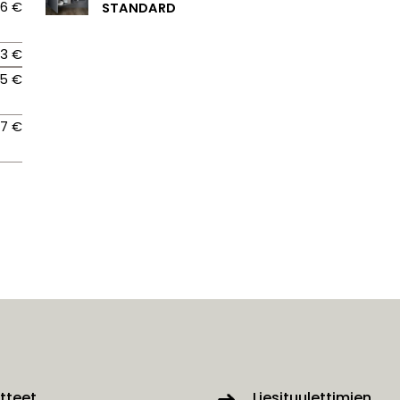
06 €
STANDARD
43 €
65 €
97 €
tteet
Liesituulettimien