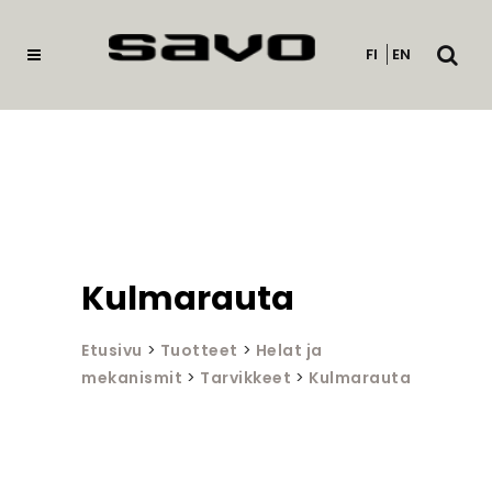
Avaa
FI
EN
haku
Kulmarauta
Etusivu
>
Tuotteet
>
Helat ja
mekanismit
>
Tarvikkeet
>
Kulmarauta