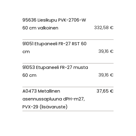
95636 Liesikupu PVK-2706-W
332,58 €
60 cm valkoinen
91051 Etupaneeli FR-27 RST 60
39,16 €
cm
91053 Etupaneeli FR-27 musta
39,16 €
60 cm
A0473 Metallinen
37,65 €
asennussapluuna dPH-m27,
PVX-29 (lisävaruste)