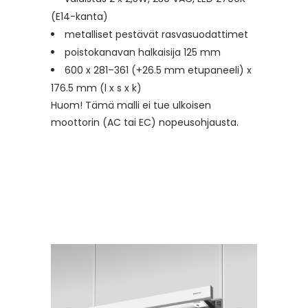
(E14-kanta)
metalliset pestävät rasvasuodattimet
poistokanavan halkaisija 125 mm
600 x 281–361 (+26.5 mm etupaneeli) x
176.5 mm (l x s x k)
Huom! Tämä malli ei tue ulkoisen
moottorin (AC tai EC) nopeusohjausta.