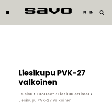
Avaa
FI
EN
haku
Liesikupu PVK-27
valkoinen
Etusivu
>
Tuotteet
>
Liesituulettimet
>
Liesikupu PVK-27 valkoinen