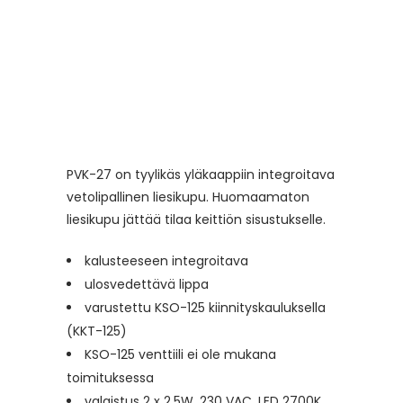
PVK-27 on tyylikäs yläkaappiin integroitava
vetolipallinen liesikupu. Huomaamaton
liesikupu jättää tilaa keittiön sisustukselle.
kalusteeseen integroitava
ulosvedettävä lippa
varustettu KSO-125 kiinnityskauluksella
(KKT-125)
KSO-125 venttiili ei ole mukana
toimituksessa
valaistus 2 x 2,5W, 230 VAC, LED 2700K