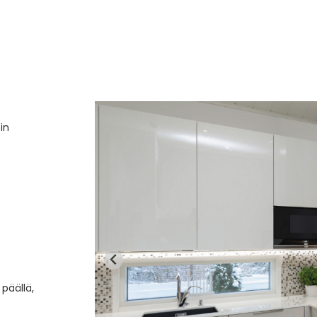
in
päällä,