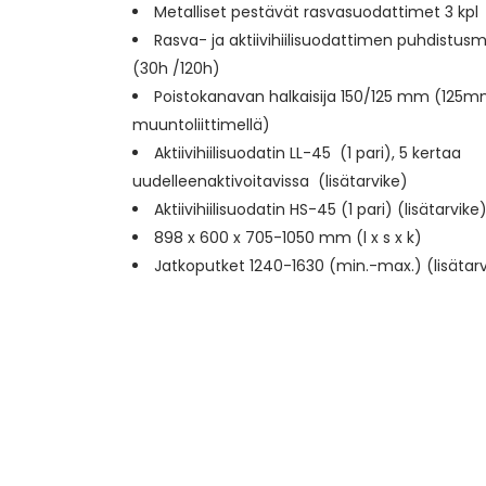
Metalliset pestävät rasvasuodattimet 3 kpl
Rasva- ja aktiivihiilisuodattimen puhdistusm
(30h /120h)
Poistokanavan halkaisija 150/125 mm (125
muuntoliittimellä)
Aktiivihiilisuodatin LL-45 (1 pari), 5 kertaa
uudelleenaktivoitavissa (lisätarvike)
Aktiivihiilisuodatin HS-45 (1 pari) (lisätarvike
898 x 600 x 705-1050 mm (l x s x k)
Jatkoputket 1240-1630 (min.-max.) (lisätarv