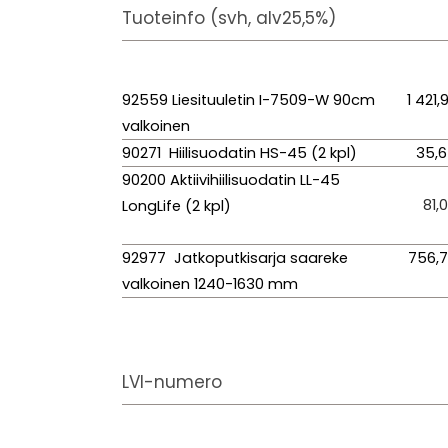
Tuoteinfo (svh, alv25,5%)
92559 Liesituuletin I-7509-W 90cm
1 421,
valkoinen
90271 Hiilisuodatin HS-45 (2 kpl)
35,
90200 Aktiivihiilisuodatin LL-45
81,
LongLife (2 kpl)
92977 Jatkoputkisarja saareke
756,
valkoinen 1240-1630 mm
LVI-numero