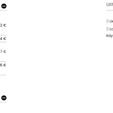
Lii
L
92 €
L
käy
64 €
07 €
76 €