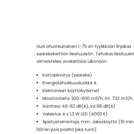
Uusi ohutreunainen I-75 on tyylikkään linjakas
saarekekeittiön liesituuletin. Tehokas liesituulet
viimeistelee avokeittiösi ulkonäön.
Kattokiinnitys (saareke)
Energiatehokkuusluokka A
Elektroniset käyttökytkimet
Moottoriteho 300–600 m3/h, int. 732 m3/h
Äänitaso 46-62 dB(A), int.68 dB(A)
Valaistus 4 x 1,3 W LED (4000 K)
Ajastustoimintoja, mm. Jaksokäyttö (10 min 
50min pois päältä joka tunti)