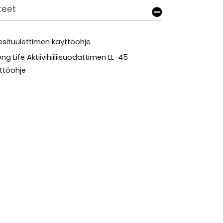
tteet
iesituulettimen käyttöohje
ong Life Aktiivihiiliisuodattimen LL-45
ttöohje