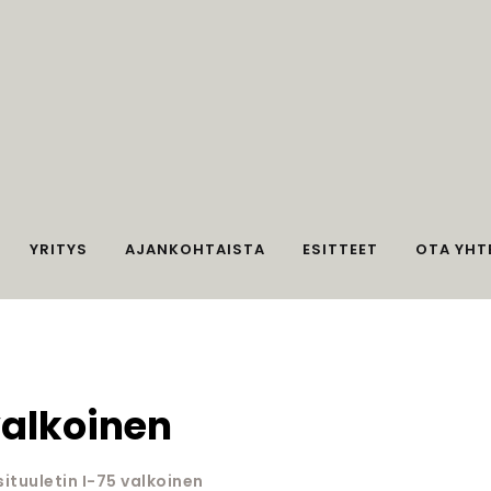
YRITYS
AJANKOHTAISTA
ESITTEET
OTA YHT
 valkoinen
situuletin I-75 valkoinen