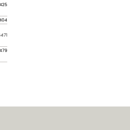
425
404
471
479