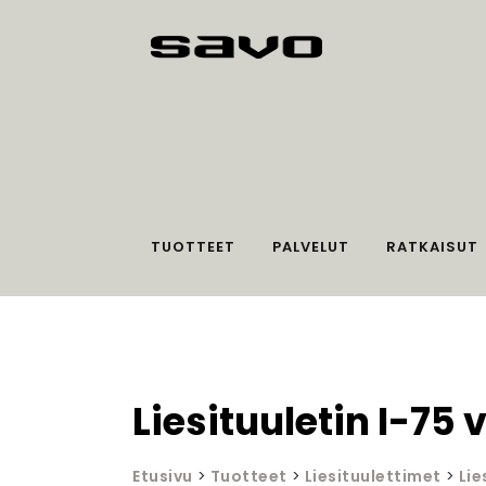
TUOTTEET
PALVELUT
RATKAISUT
Liesituuletin I-75
Etusivu
>
Tuotteet
>
Liesituulettimet
>
Lie