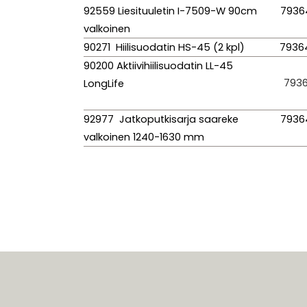
92559 Liesituuletin I-7509-W 90cm
7936
valkoinen
90271 Hiilisuodatin HS-45 (2 kpl)
7936
90200 Aktiivihiilisuodatin LL-45
7936
LongLife
92977 Jatkoputkisarja saareke
7936
valkoinen 1240-1630 mm