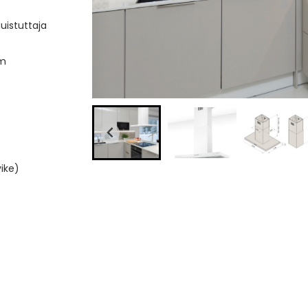
uistuttaja
mm
)
ike)