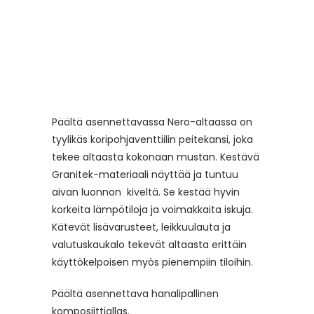
Päältä asennettavassa Nero-altaassa on
tyylikäs koripohjaventtiilin peitekansi, joka
tekee altaasta kokonaan mustan. Kestävä
Granitek-materiaali näyttää ja tuntuu
aivan luonnon kiveltä. Se kestää hyvin
korkeita lämpötiloja ja voimakkaita iskuja.
Kätevät lisävarusteet, leikkuulauta ja
valutuskaukalo tekevät altaasta erittäin
käyttökelpoisen myös pienempiin tiloihin.
Päältä asennettava hanalipallinen
komposiittiallas.