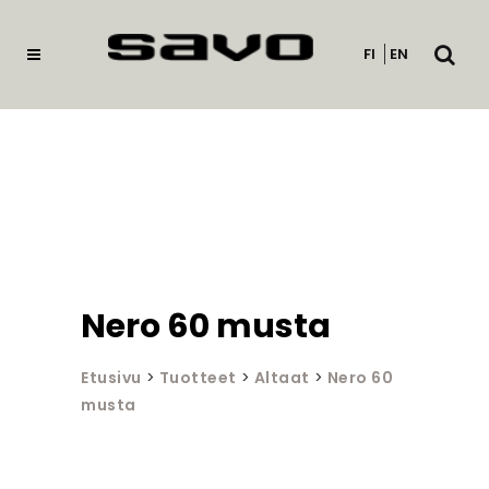
Avaa
FI
EN
haku
Nero 60 musta
Etusivu
>
Tuotteet
>
Altaat
>
Nero 60
musta