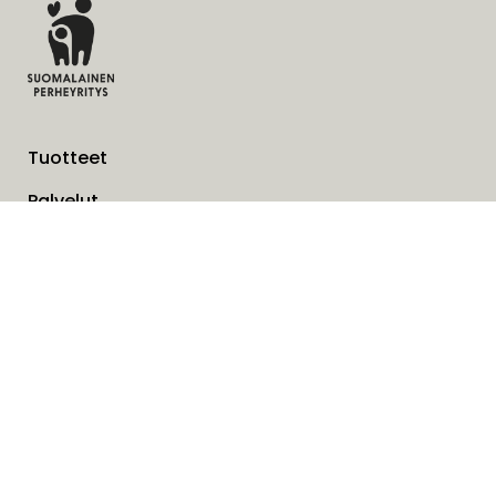
Tuotteet
Palvelut
Ratkaisut
Yritys
Laskutusosoite
Ajankohtaista
Evästeet
Tietosuojaseloste