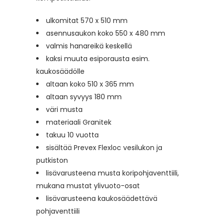
ulkomitat 570 x 510 mm
asennusaukon koko 550 x 480 mm
valmis hanareikä keskellä
kaksi muuta esiporausta esim.
kaukosäädölle
altaan koko 510 x 365 mm
altaan syvyys 180 mm
väri musta
materiaali Granitek
takuu 10 vuotta
sisältää Prevex Flexloc vesilukon ja
putkiston
lisävarusteena musta koripohjaventtiili,
mukana mustat ylivuoto-osat
lisävarusteena kaukosäädettävä
pohjaventtiili