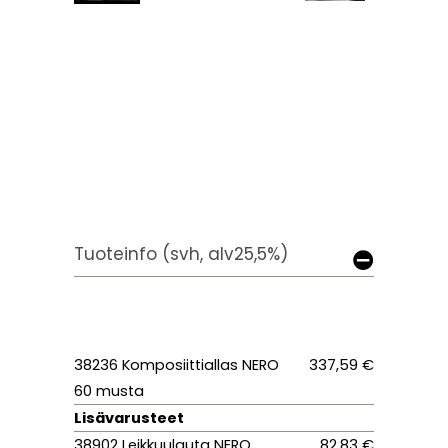
Tuoteinfo (svh, alv25,5%)
38236 Komposiittiallas NERO
337,59 €
60 musta
Lisävarusteet
38902 Leikkuulauta NERO
82,83 €