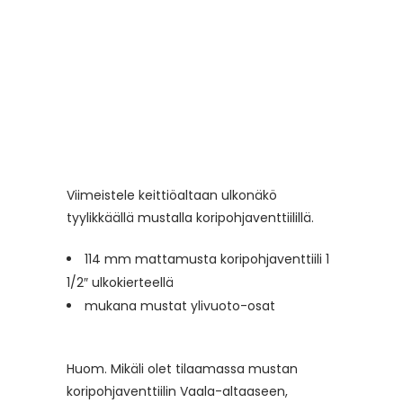
Viimeistele keittiöaltaan ulkonäkö
tyylikkäällä mustalla koripohjaventtiilillä.
114 mm mattamusta koripohjaventtiili 1
1/2″ ulkokierteellä
mukana mustat ylivuoto-osat
Huom. Mikäli olet tilaamassa mustan
koripohjaventtiilin Vaala-altaaseen,