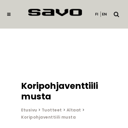
Avaa
FI
EN
haku
Koripohjaventtiili
musta
Etusivu
>
Tuotteet
>
Altaat
>
Koripohjaventtiili musta