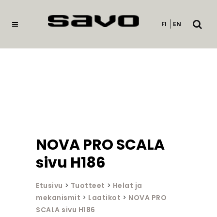
Avaa
FI
EN
haku
NOVA PRO SCALA
sivu H186
Etusivu
>
Tuotteet
>
Helat ja
mekanismit
>
Laatikot
>
NOVA PRO
SCALA sivu H186