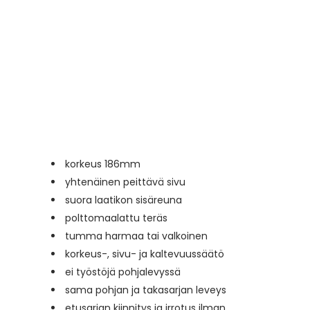
korkeus 186mm
yhtenäinen peittävä sivu
suora laatikon sisäreuna
polttomaalattu teräs
tumma harmaa tai valkoinen
korkeus-, sivu- ja kaltevuussäätö
ei työstöjä pohjalevyssä
sama pohjan ja takasarjan leveys
etusarjan kiinnitys ja irrotus ilman