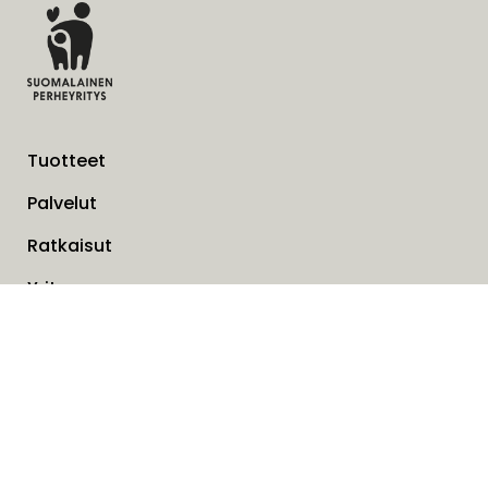
Tuotteet
Palvelut
Ratkaisut
Yritys
Laskutusosoite
Ajankohtaista
Evästeet
Tietosuojaseloste