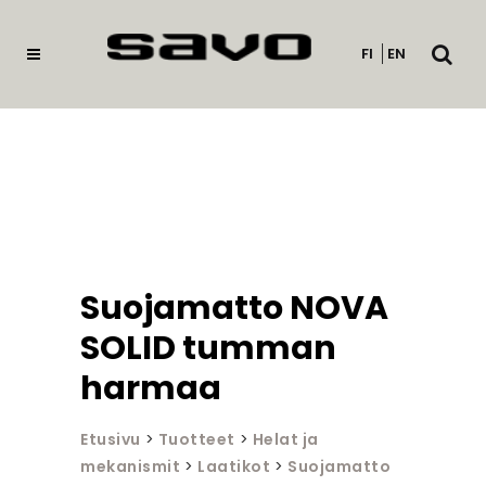
Avaa
FI
EN
haku
Suojamatto NOVA
SOLID tumman
harmaa
Etusivu
>
Tuotteet
>
Helat ja
mekanismit
>
Laatikot
>
Suojamatto