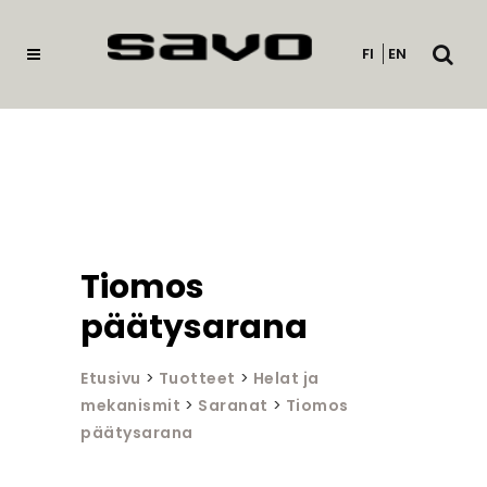
Avaa
FI
EN
haku
Tiomos
päätysarana
Etusivu
>
Tuotteet
>
Helat ja
mekanismit
>
Saranat
>
Tiomos
päätysarana