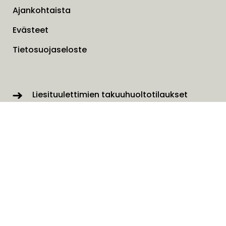
Ajankohtaista
Evästeet
Tietosuojaseloste
Liesituulettimien takuuhuoltotilaukset
Ota yhteyttä lomakkeella
SAVO Online
Tilaa uutiskirjeemme
Nimi
*