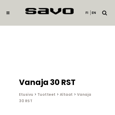
Avaa
FI
EN
haku
Vanaja 30 RST
Etusivu
>
Tuotteet
>
Altaat
>
Vanaja
30 RST