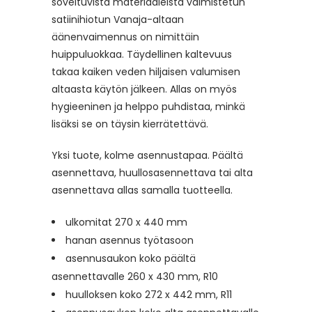
soveltuvista materiaaleista valmistetun
satiinihiotun Vanaja-altaan
äänenvaimennus on nimittäin
huippuluokkaa. Täydellinen kaltevuus
takaa kaiken veden hiljaisen valumisen
altaasta käytön jälkeen. Allas on myös
hygieeninen ja helppo puhdistaa, minkä
lisäksi se on täysin kierrätettävä.
Yksi tuote, kolme asennustapaa. Päältä
asennettava, huullosasennettava tai alta
asennettava allas samalla tuotteella.
ulkomitat 270 x 440 mm
hanan asennus työtasoon
asennusaukon koko päältä
asennettavalle 260 x 430 mm, R10
huulloksen koko 272 x 442 mm, R11