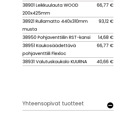
38901 Leikkuulauta WOOD
66,77 €
200x425mm
38921 Rullamatto 440x310mm
93,12 €
musta
38950 Pohjaventtiilin RST-kansi
14,68 €
38951 Kaukosäädettävä
66,77 €
pohjaventtiili Flexloc
38931 Valutuskaukalo KUURNA
40,66 €
Yhteensopivat tuotteet