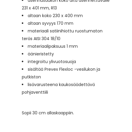
asennusaukon koko alta asennettavalle
231 x 401 mm, R13
altaan koko 230 x 400 mm
altaan syvyys 170 mm
materiaali satiinihiottu ruostumaton
teräs AISI 304 18/10
materiaalipaksuus 1 mm
äänieristetty
integroitu ylivuotosuoja
sisältää Prevex Flexloc -vesilukon ja
putkiston
lisävarusteena kaukosäädettävä
pohjaventtiili
Sopii 30 cm allaskaappiin.