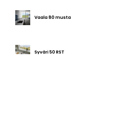
Vaala 80 musta
Syväri 50 RST
Syväri 60 RST
Vanaja 50 RST