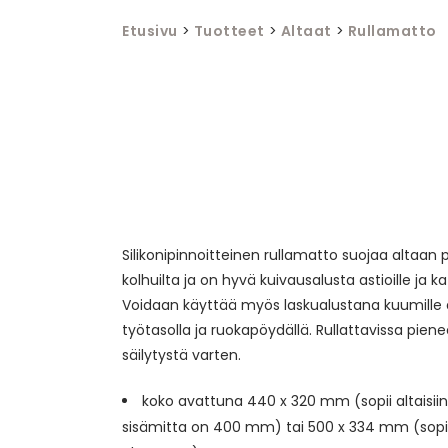
Etusivu
>
Tuotteet
>
Altaat
>
Rullamatto
Silikonipinnoitteinen rullamatto suojaa altaan 
kolhuilta ja on hyvä kuivausalusta astioille ja katt
Voidaan käyttää myös laskualustana kuumille a
työtasolla ja ruokapöydällä. Rullattavissa pie
säilytystä varten.
koko avattuna 440 x 320 mm (sopii altaisiin
sisämitta on 400 mm) tai 500 x 334 mm (sopii