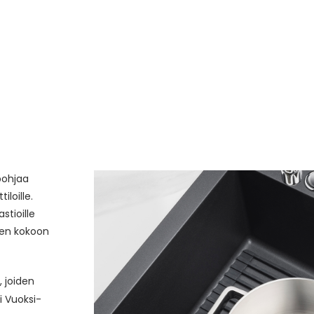
pohjaa
iloille.
stioille
neen kokoon
, joiden
 Vuoksi-