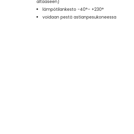
altaaseen)
lämpötilankesto -40°– +230°
voidaan pestä astianpesukoneessa