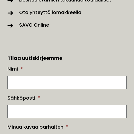
Ota yhteyttä lomakkeella
SAVO Online
Tilaa uutiskirjeemme
Nimi
*
Sähköposti
*
Minua kuvaa parhaiten
*