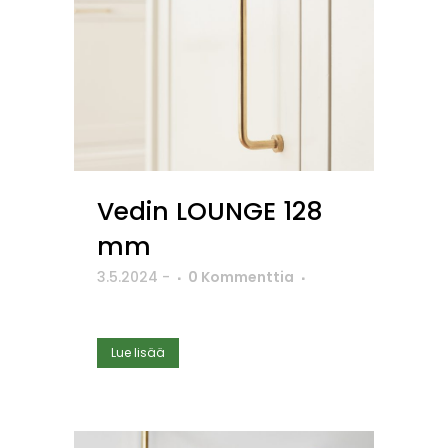
Vedin LOUNGE 128
mm
3.5.2024
-
0 Kommenttia
Lue lisää