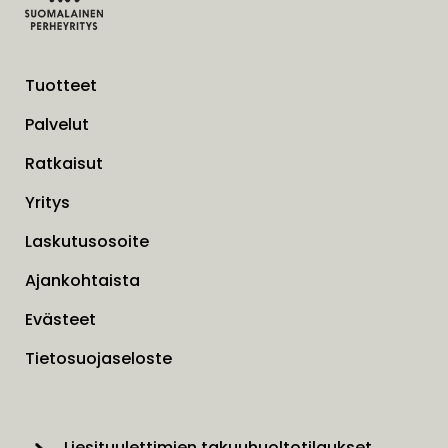
Tuotteet
Palvelut
Ratkaisut
Yritys
Laskutusosoite
Ajankohtaista
Evästeet
Tietosuojaseloste
Liesituulettimien takuuhuoltotilaukset