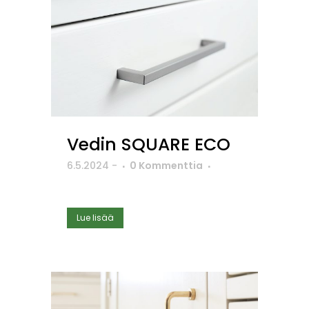
Vedin SQUARE ECO
6.5.2024
-
0 Kommenttia
Lue lisää