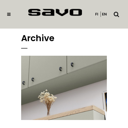
Avaa
FI
EN
haku
Archive