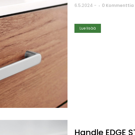
6.5.2024
-
0 Kommenttia
Lue lisää
Handle EDGE S