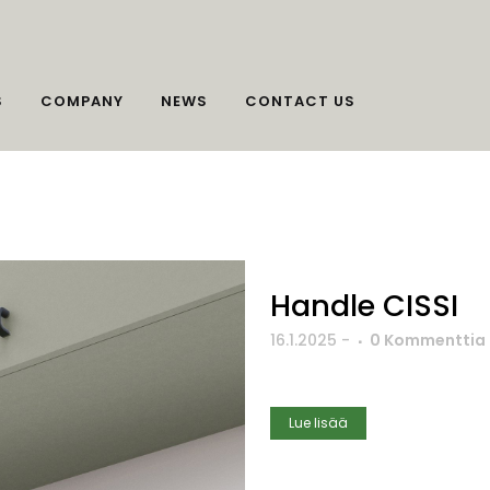
S
COMPANY
NEWS
CONTACT US
Handle CISSI
16.1.2025
-
0 Kommenttia
Lue lisää