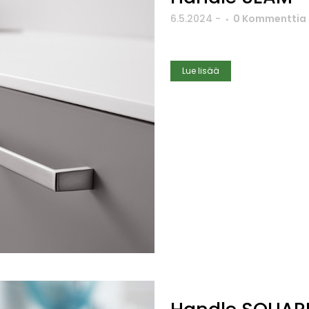
6.5.2024
-
0 Kommenttia
Lue lisää