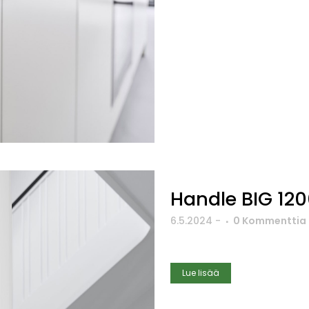
Handle BIG 12
6.5.2024
-
0 Kommenttia
Lue lisää