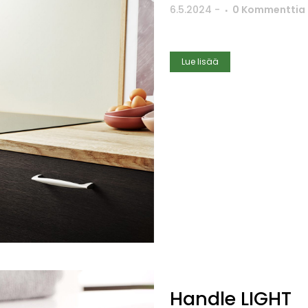
6.5.2024
-
0 Kommenttia
Lue lisää
Handle LIGHT