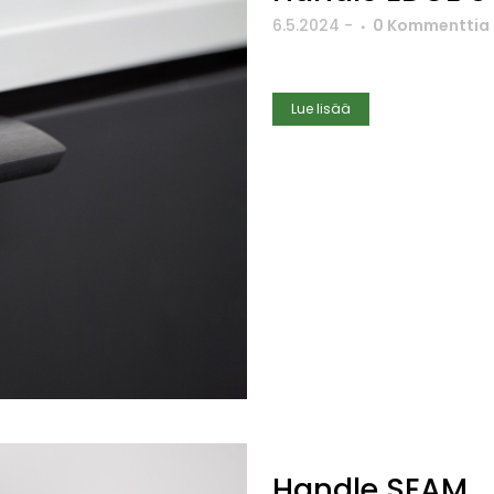
6.5.2024
-
0 Kommenttia
Lue lisää
Handle SEAM