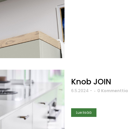
Knob JOIN
6.5.2024
-
0 Kommenttia
Lue lisää