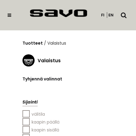
Avaa
FI
EN
haku
Tuotteet
/
Valaistus
Valaistus
Tyhjennä valinnat
Sijainti
välitila
kaapin päällä
kaapin sisällä