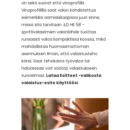
on sekä suorat että vinoprofiilit.
Vinoprofiililla saat valon kohdistettua
esimerkiksi aamiaiskaapissa juuri sinne,
missä sitä tarvitaan. iLD HE 58 -
spottivalaisimien valonlähde tuottaa
runsaasti valoa kompaktissa koossa, mikä
mahdollistaa huomaamattoman
asennuksen ilman, että valaistusteho
kärsii. Saat tehokasta työvaloa tai
halutessasi voit säätää valaistukseen
tunnelmaa.
Lataa Esitteet -valikosta
valaistus-esite käyttöösi.