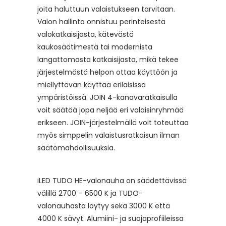
joita haluttuun valaistukseen tarvitaan.
Valon hallinta onnistuu perinteisestä
valokatkaisijasta, kätevästä
kaukosäätimestä tai modernista
langattomasta katkaisijasta, mikä tekee
järjestelmästä helpon ottaa käyttöön ja
miellyttävän käyttää erilaisissa
ympäristöissä. JOIN 4-kanavaratkaisulla
voit säätää jopa neljää eri valaisinryhmää
erikseen. JOIN-järjestelmällä voit toteuttaa
myös simppelin valaistusratkaisun ilman
säätömahdollisuuksia.
iLED TUDO HE-valonauha on säädettävissä
välillä 2700 – 6500 K ja TUDO-
valonauhasta löytyy sekä 3000 K että
4000 K sävyt. Alumiini- ja suojaprofiileissa