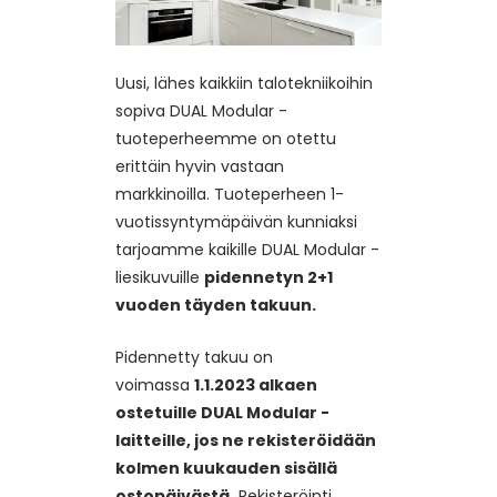
Uusi, lähes kaikkiin talotekniikoihin
sopiva DUAL Modular -
tuoteperheemme on otettu
erittäin hyvin vastaan
markkinoilla. Tuoteperheen 1-
vuotissyntymäpäivän kunniaksi
tarjoamme kaikille DUAL Modular -
liesikuvuille
pidennetyn 2+1
vuoden täyden takuun.
Pidennetty takuu on
voimassa
1.1.2023 alkaen
ostetuille DUAL Modular -
laitteille, jos ne rekisteröidään
kolmen kuukauden sisällä
ostopäivästä.
Rekisteröinti