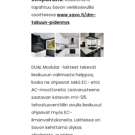
tapahtuu Savon verkkosivuilla
osoitteessa
www.savo.fi/dm-
takuun-pidennys
.
DUAL Modular -laitteet tekevät
liesikuvun valinnasta helppoa,
koska ne ohjaavat sekä EC- että
AC-moottoreita. Lisävarusteena
saatavan kätevän mV-125
tehostusventtiilin avulla liesikuvut
ohjaavat myös EC-
ilmanvaihtokoneita. Laitteissa on
Savon kehittämä älykäs
ohjelmisto, ja niiden