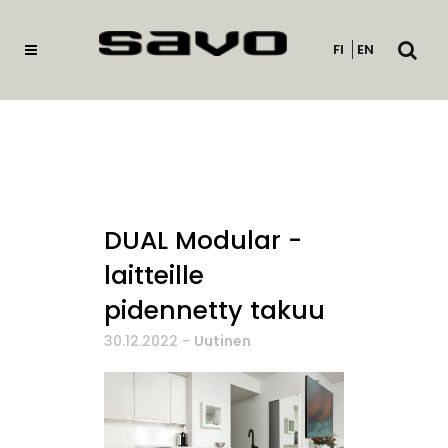
Avaa
FI
EN
haku
DUAL Modular -
laitteille
pidennetty takuu
30.12.2022
-
Uutinen