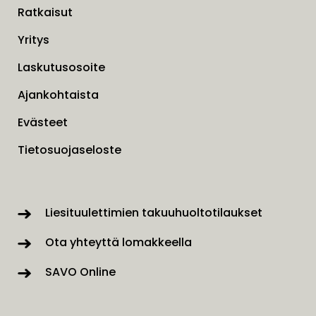
Ratkaisut
Yritys
Laskutusosoite
Ajankohtaista
Evästeet
Tietosuojaseloste
Liesituulettimien takuuhuoltotilaukset
Ota yhteyttä lomakkeella
SAVO Online