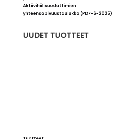
Aktiivihiilisuodattimien
yhteensopivuustaulukko (PDF-6-2025)
UUDET TUOTTEET
Tuotteet