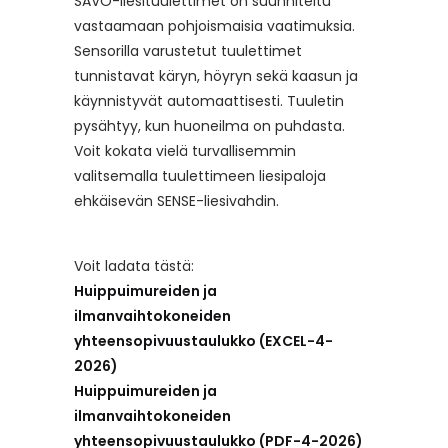
SAVO-liesituulettimet on suunniteltu
vastaamaan pohjoismaisia vaatimuksia.
Sensorilla varustetut tuulettimet
tunnistavat käryn, höyryn sekä kaasun ja
käynnistyvät automaattisesti. Tuuletin
pysähtyy, kun huoneilma on puhdasta.
Voit kokata vielä turvallisemmin
valitsemalla tuulettimeen liesipaloja
ehkäisevän SENSE-liesivahdin.
Voit ladata tästä:
Huippuimureiden ja
ilmanvaihtokoneiden
yhteensopivuustaulukko (EXCEL-4-
2026)
Huippuimureiden ja
ilmanvaihtokoneiden
yhteensopivuustaulukko (PDF-4-2026)