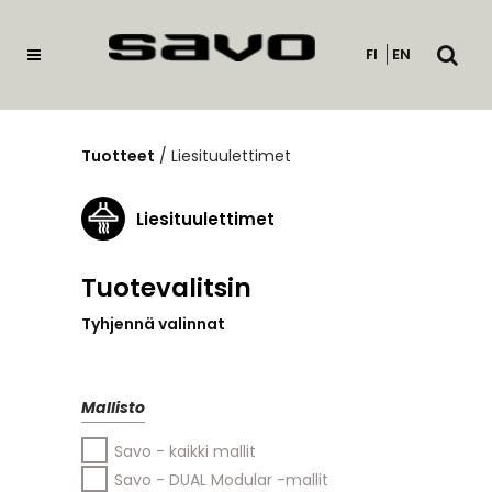
Avaa
FI
EN
haku
Tuotteet
/
Liesituulettimet
Liesituulettimet
Tuotevalitsin
Tyhjennä valinnat
Mallisto
Savo - kaikki mallit
Savo - DUAL Modular -mallit