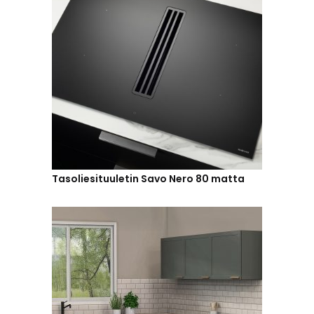
Tasoliesituuletin Savo Nero 80 matta