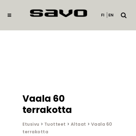
Avaa
FI
EN
haku
Vaala 60
terrakotta
Etusivu
>
Tuotteet
>
Altaat
>
Vaala 60
terrakotta