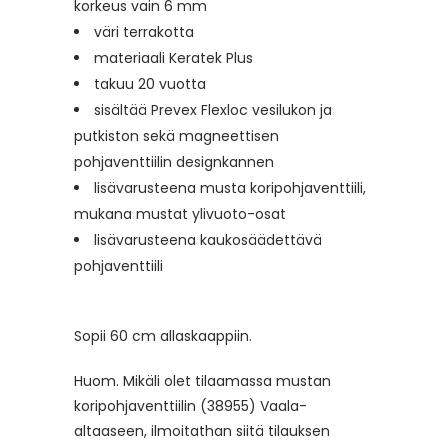
korkeus vain 6 mm
väri terrakotta
materiaali Keratek Plus
takuu 20 vuotta
sisältää Prevex Flexloc vesilukon ja
putkiston sekä magneettisen
pohjaventtiilin designkannen
lisävarusteena musta koripohjaventtiili,
mukana mustat ylivuoto-osat
lisävarusteena kaukosäädettävä
pohjaventtiili
Sopii 60 cm allaskaappiin.
Huom. Mikäli olet tilaamassa mustan
koripohjaventtiilin (38955) Vaala-
altaaseen, ilmoitathan siitä tilauksen