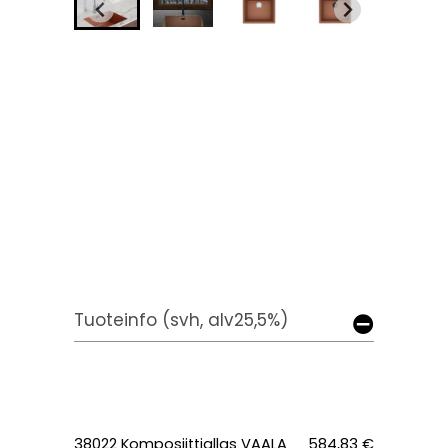
Tuoteinfo (svh, alv25,5%)
38022 Komposiittiallas VAALA
584,83 €