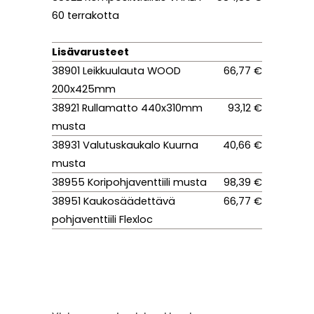
60 terrakotta
Lisävarusteet
38901 Leikkuulauta WOOD
66,77 €
200x425mm
38921 Rullamatto 440x310mm
93,12 €
musta
38931 Valutuskaukalo Kuurna
40,66 €
musta
38955 Koripohjaventtiili musta
98,39 €
38951 Kaukosäädettävä
66,77 €
pohjaventtiili Flexloc