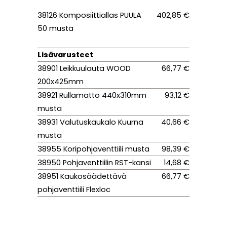
38126 Komposiittiallas PUULA
402,85 €
50 musta
Lisävarusteet
38901 Leikkuulauta WOOD
66,77 €
200x425mm
38921 Rullamatto 440x310mm
93,12 €
musta
38931 Valutuskaukalo Kuurna
40,66 €
musta
38955 Koripohjaventtiili musta
98,39 €
38950 Pohjaventtiilin RST-kansi
14,68 €
38951 Kaukosäädettävä
66,77 €
pohjaventtiili Flexloc