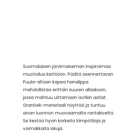
Suomalaisen järvimaiseman inspiroimaa
muotoilua keittiöön. Päältä asennettavan
Puula-altaan kapea hanalippa
mahdollistaa erittäin suuren allaskoon,
jossa mahtuu uittamaan isotkin astiat.
Granitek-materiaali näyttää ja tuntuu
aivan luonnon muovaamalta rantakiveltä.
Se kestää hyvin korkeita lämpötiloja ja
voimakkaita iskuja.