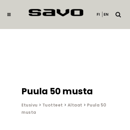
Avaa
FI
EN
haku
Puula 50 musta
Etusivu
>
Tuotteet
>
Altaat
>
Puula 50
musta