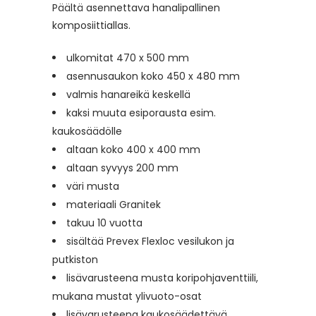
Päältä asennettava hanalipallinen
komposiittiallas.
ulkomitat 470 x 500 mm
asennusaukon koko 450 x 480 mm
valmis hanareikä keskellä
kaksi muuta esiporausta esim.
kaukosäädölle
altaan koko 400 x 400 mm
altaan syvyys 200 mm
väri musta
materiaali Granitek
takuu 10 vuotta
sisältää Prevex Flexloc vesilukon ja
putkiston
lisävarusteena musta koripohjaventtiili,
mukana mustat ylivuoto-osat
lisävarusteena kaukosäädettävä