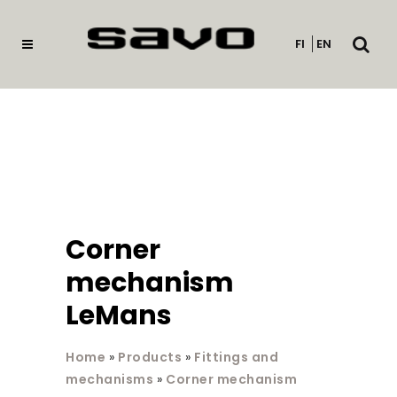
Open
FI
EN
searc
Corner
mechanism
LeMans
Home
»
Products
»
Fittings and
mechanisms
»
Corner mechanism