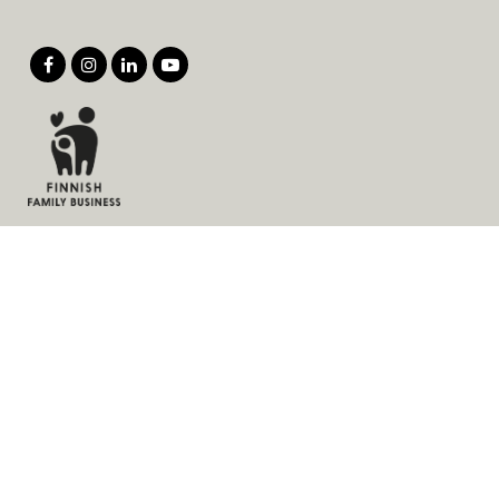
Products
Services
Solutions
Company
Invoice address
News