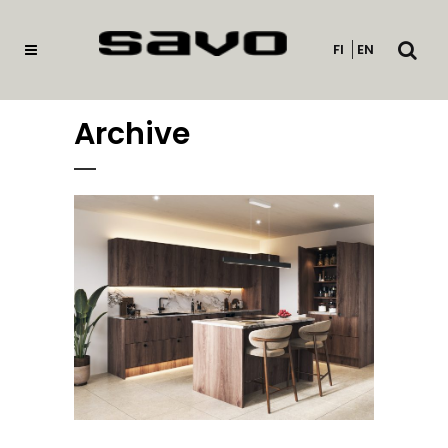
Open
FI
EN
searc
Archive