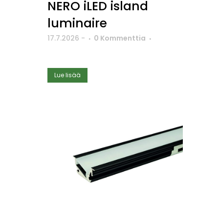
NERO iLED island
luminaire
17.7.2026
-
0 Kommenttia
Lue lisää