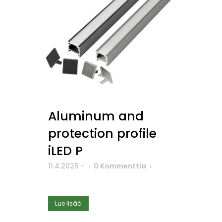
Aluminum and
protection profile
iLED P
11.4.2025
-
0 Kommenttia
Lue lisää