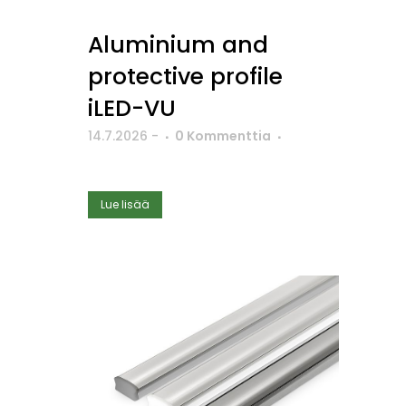
Aluminium and
protective profile
iLED-VU
14.7.2026
-
0 Kommenttia
Lue lisää