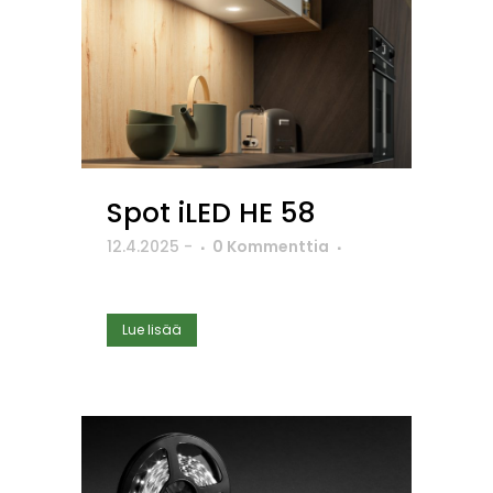
Spot iLED HE 58
12.4.2025
-
0 Kommenttia
Lue lisää