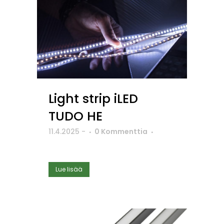
Light strip iLED
TUDO HE
11.4.2025
-
0 Kommenttia
Lue lisää