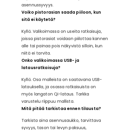
asennussyvyys.
Voiko pistorasian saada piiloon, kun
sitä ei käytetä?
Kyllä. Valikoimassa on useita ratkaisuja,
joissa pistorasiat voidaan piilottaa kannen
alle tai painaa pois näkyvistä silloin, kun
niitä ei tarvita.
Onko valikoimassa USB- ja
latausratkaisuja?
Kyllä. Osa malleista on saatavana USB-
latauksella, ja osassa ratkaisuista on
myös langaton Qi-lataus. Tarkka
varustelu riippuu mallista.
Mitä pitää tarkistaa ennen tilausta?
Tarkista aina asennusaukko, tarvittava
syvyys, tason tai levyn paksuus,