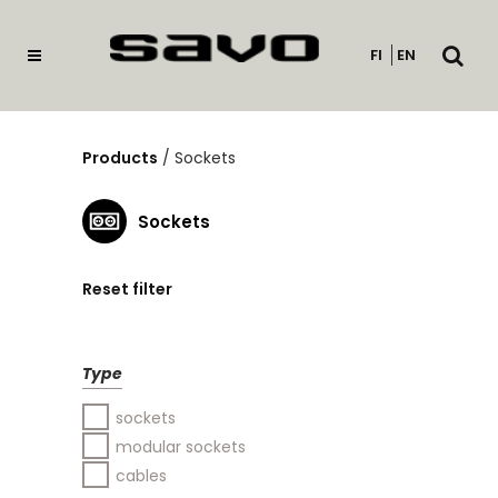
Open
FI
EN
searc
Products
/
Sockets
Sockets
Reset filter
Type
sockets
modular sockets
cables